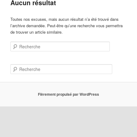
Aucun résultat
Toutes nos excuses, mais aucun résultat n’a été trouvé dans
l’archive demandée. Peut-être qu’une recherche vous permettra
de trouver un article similaire.
Recherche
R
e
c
h
e
Fièrement propulsé par WordPress
r
c
h
e