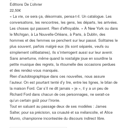
Editions De L’olivier
22,50€
« La vie, ce sera ça, désormais, pensa-t-il. Un catalogue. Les
conversations, les rencontres, les gens, les départs, les arrivées.
Les choses qui passent. Rien d’effroyable. » À New York ou dans
le Michigan, à La Nouvelle-Orléans, à Paris, à Dublin, des
hommes et des femmes se penchent sur leur passé. Solitaires le
plus souvent, parfois malgré eux (ils sont séparés, veufs ou
simplement célibataires), ils s’interrogent aussi sur leur avenir.
Sans amertume, même quand la nostalgie joue en sourdine la
petite musique des regrets, la ritournelle des occasions perdues
et des rendez-vous manqués.
Rien d’autobiographique dans ces nouvelles, nous assure
l’auteur. On est pourtant tenté d’y lire, entre les lignes, le bilan de
la maison Ford. Car s’il ne dit jamais « je », il y a un peu de
Richard Ford dans chacun de ces personnages, ne serait-ce
qu’un certain goût pour l’ironie.
Tout en saluant au passage deux de ses modèles : James
Salter, pour sa précision, sa cruauté et sa mélancolie, et Alice
Munro, championne incontestée du discours indirect libre.