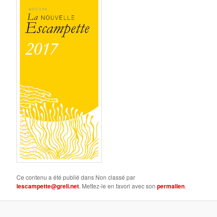
Ce contenu a été publié dans Non classé par
lescampette@greli.net
. Mettez-le en favori avec son
permalien
.