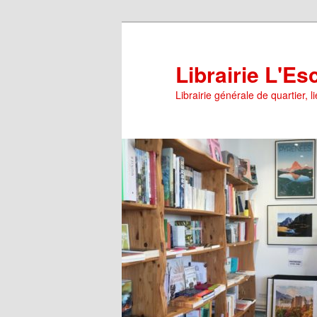
Aller
au
contenu
Librairie L'E
principal
Librairie générale de quartier, 