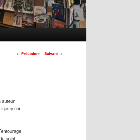
Navigation
←
Précédent
Suivant
→
des
articles
 auteur,
i jusqu’ici
’entourage
du point