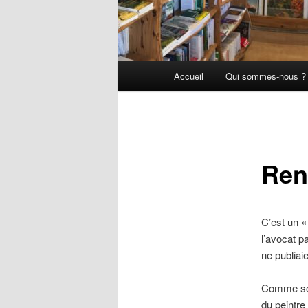
Menu
Accueil
Qui sommes-nous ?
principal
Ren
C’est un «
l’avocat p
ne publiai
Comme son 
du peintre