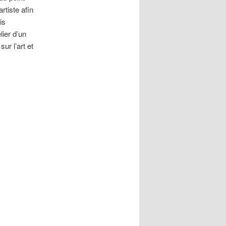
rtiste afin
is
lier d’un
ur l’art et